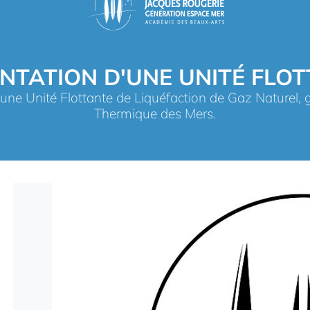
NTATION D'UNE UNITÉ FLO
une Unité Flottante de Liquéfaction de Gaz Naturel, g
Thermique des Mers.