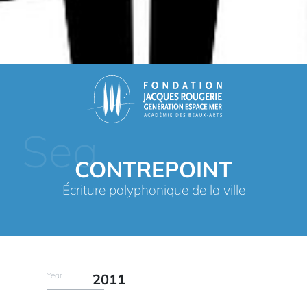
Sea
CONTREPOINT
Écriture polyphonique de la ville
Year
2011