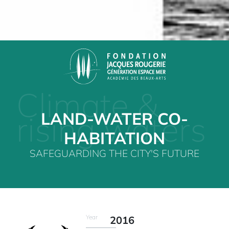
Climate &
LAND-WATER CO-
rising waters
HABITATION
SAFEGUARDING THE CITY'S FUTURE
Year
2016