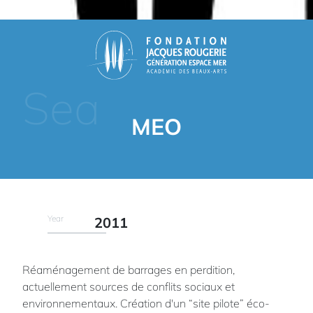
Sea
MEO
Year
2011
Réaménagement de barrages en perdition,
actuellement sources de conflits sociaux et
environnementaux. Création d'un “site pilote” éco-